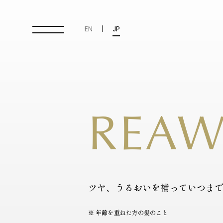
|
EN
JP
REAW
ツヤ、うるおいを補っていつま
※ 年齢を重ねた方の髪のこと